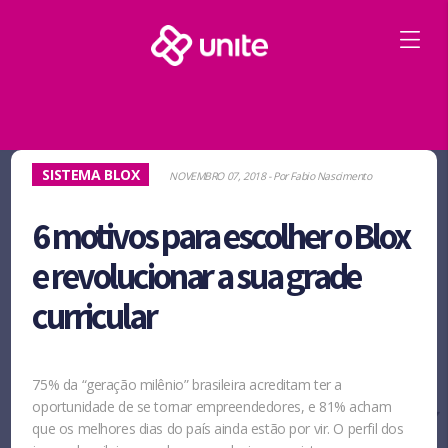
SISTEMA BLOX
NOVEMBRO 07, 2018
- Por
Fabio Nascimento
6 motivos para escolher o Blox
e revolucionar a sua grade
curricular
75%
da “geração milênio” brasileira acreditam ter a
oportunidade de se tornar empreendedores, e
81%
acham
que os melhores dias do país ainda estão por vir. O perfil dos