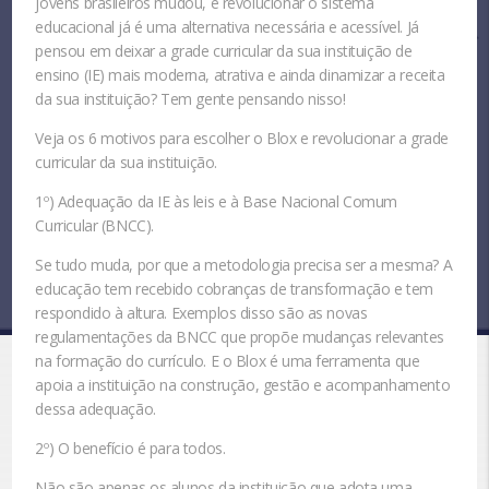
jovens brasileiros mudou, e revolucionar o sistema
educacional já é uma alternativa necessária e acessível. Já
pensou em deixar a grade curricular da sua instituição de
ensino (IE) mais
moderna
,
atrativa
e ainda
dinamizar a receita
da sua instituição?
Tem gente pensando nisso!
Veja os 6 motivos para escolher o Blox e revolucionar a grade
curricular da sua instituição.
1º) Adequação da IE às leis e à Base Nacional Comum
Curricular (BNCC).
Se tudo muda, por que a metodologia precisa ser a mesma? A
educação tem recebido cobranças de transformação e tem
respondido à altura. Exemplos disso são as novas
regulamentações da BNCC que propõe mudanças relevantes
na formação do currículo. E o Blox é uma ferramenta que
apoia a instituição na construção, gestão e acompanhamento
dessa adequação.
2º) O benefício é para todos.
Não são apenas os alunos da instituição que adota uma