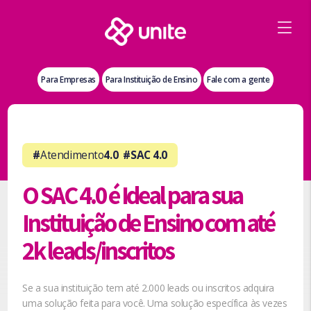
Para Empresas
Para Instituição de Ensino
Fale com a gente
#
Atendimento
4.0 #SAC 4.0
O SAC 4.0 é Ideal para sua
Instituição de Ensino com até
2k leads/inscritos
Se a sua instituição tem até 2.000 leads ou inscritos adquira
uma solução feita para você. Uma solução específica às vezes