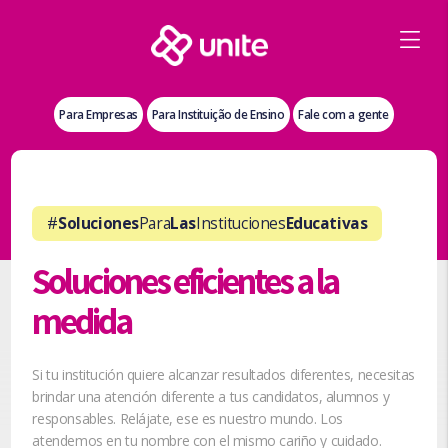
Para Empresas
Para Instituição de Ensino
Fale com a gente
#
Soluciones
Para
Las
Instituciones
Educativas
Soluciones eficientes a la
medida
Si tu institución quiere alcanzar resultados diferentes, necesitas
brindar una atención diferente a tus candidatos, alumnos y
responsables. Relájate, ese es nuestro mundo. Los
atendemos en tu nombre con el mismo cariño y cuidado.