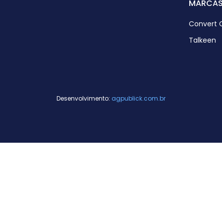
MARCA
Convert 
Talkeen
Desenvolvimento:
agpublick.com.br