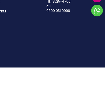
S
(11) 3525-4700
ou
0800 051 9999
CRM