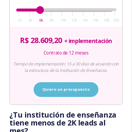
2k
4k
6k
8k
10k
12k
14k
16k
18k
20k
R$ 28.609,20
+ implementación
Contrato de 12 meses
Tiempo de implementación: 15 a 30 días de acuerdo con
la estructura de la Institución de Enseñanza.
Quiero un presupuesto
¿Tu institución de enseñanza
tiene menos de 2K leads al
mes?